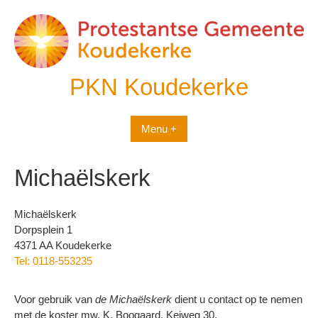
Spring
naar
inhoud
PKN Koudekerke
Menu +
Michaëlskerk
Michaëlskerk
Dorpsplein 1
4371 AA Koudekerke
Tel: 0118-553235
Voor gebruik van
de Michaëlskerk
dient u contact op te nemen
met de koster mw. K. Boogaard, Keiweg 30,