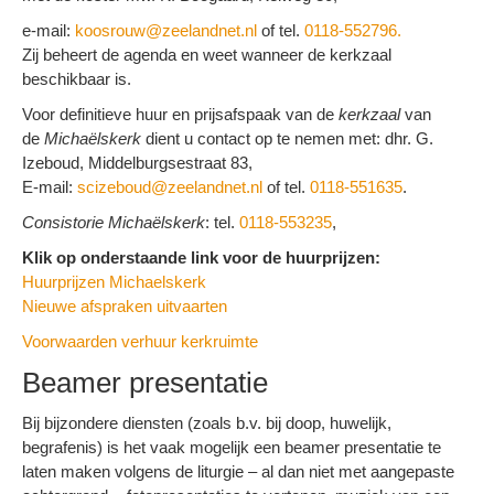
e-mail:
koosrouw@zeelandnet.nl
of tel.
0118-552796.
Zij beheert de agenda en weet wanneer de kerkzaal
beschikbaar is.
Voor definitieve huur en prijsafspaak van de
kerkzaal
van
de
Michaëlskerk
dient u contact op te nemen met: dhr. G.
Izeboud, Middelburgsestraat 83,
E-mail:
scizeboud@zeelandnet.nl
of tel.
0118-551635
.
Consistorie Michaëlskerk
: tel.
0118-553235
,
Klik op onderstaande link voor de huurprijzen:
Huurprijzen Michaelskerk
Nieuwe afspraken uitvaarten
Voorwaarden verhuur kerkruimte
Beamer presentatie
Bij bijzondere diensten (zoals b.v. bij doop, huwelijk,
begrafenis) is het vaak mogelijk een beamer presentatie te
laten maken volgens de liturgie – al dan niet met aangepaste