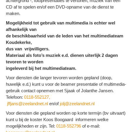
achtergrond -, fotopresentaties te vertonen, muziek van een
CD af te spelen en/of een DVD-opname van de dienst te
maken.
Mogelijkheid tot gebruik van multimedia is echter wel
afhankelijk van
de beschikbaarheid van de leden van het multimediateam
Koudekerke,
dus van vrijwilligers.
Materiaal als foto’s muziek e.d. dienen uiterlijk 2 dagen
tevoren te worden
ingeleverd bij het multimediateam.
Voor diensten die langer tevoren worden gepland (doop,
huwelijk e.d.) kunt u voor de beamer presentatie of multimedia-
gebruik contact opnemen met Sjaak of Jolanthe Jansen.
Telefoon:
0118-552127
,
jffjans@zeelandnet.nl
en/of
jolj@zeelandnet.nl
Voor diensten die gepland worden op korte termijn (bv uitvaart)
kunt u bij de koster Koos Boogaard informeren welke
mogelijkheden er zijn. Tel:
0118-552796
of e-mail: