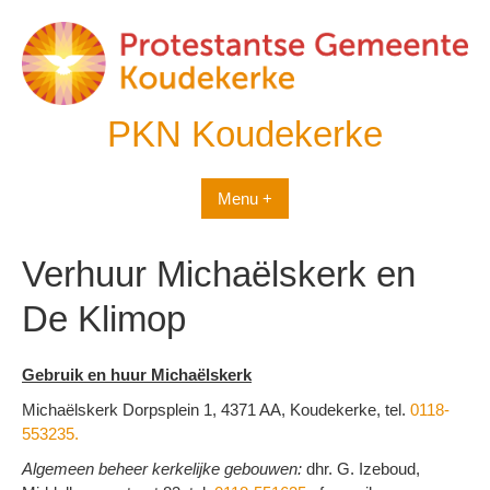
Spring
naar
inhoud
PKN Koudekerke
Menu +
Verhuur Michaëlskerk en
De Klimop
Gebruik en huur
Michaëlskerk
Michaëlskerk Dorpsplein 1, 4371 AA, Koudekerke, tel.
0118-
553235.
Algemeen beheer kerkelijke gebouwen:
dhr. G. Izeboud,