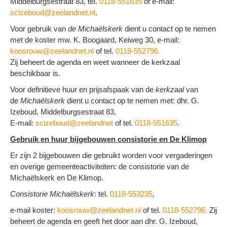
Middelburgsestraat 83, tel.
0118-551635
of e-mail:
scizeboud@zeelandnet.nl
.
Voor gebruik van
de Michaëlskerk
dient u contact op te nemen
met de koster mw. K. Boogaard, Keiweg 30, e-mail:
koosrouw@zeelandnet.nl
of tel.
0118-552796.
Zij beheert de agenda en weet wanneer de kerkzaal
beschikbaar is.
Voor definitieve huur en prijsafspaak van de
kerkzaal
van
de
Michaëlskerk
dient u contact op te nemen met: dhr. G.
Izeboud, Middelburgsestraat 83,
E-mail:
scizeboud@zeelandnet
of tel.
0118-551635
.
Gebruik en huur bijgebouwen consistorie en De Klimop
Er zijn 2 bijgebouwen die gebruikt worden voor vergaderingen
en overige ge­meen­teactiviteiten: de consistorie van de
Michaëlskerk en De Klimop.
Consistorie Michaëlskerk
: tel.
0118-553235
,
e-mail koster:
koosrouw@zeelandnet.nl
of tel.
0118-552796.
Zij
beheert de agenda en geeft het door aan dhr. G. Izeboud,